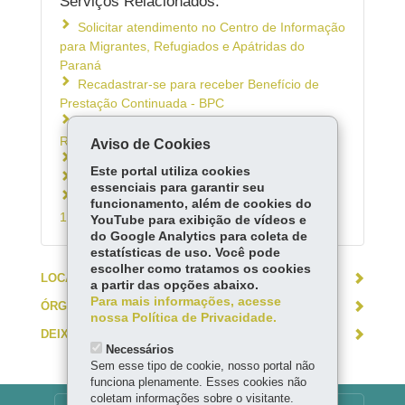
Serviços Relacionados:
Solicitar atendimento no Centro de Informação
para Migrantes, Refugiados e Apátridas do
Paraná
Recadastrar-se para receber Benefício de
Prestação Continuada - BPC
Programa Estadual de Transferência de
Renda - Cartão Comida Boa
Aviso de Cookies
Paraná Acessível
Este portal utiliza cookies
Solicitar Passe Livre Intermunicipal
essenciais para garantir seu
Acionar o Disque Idoso Paraná - 0800-
funcionamento, além de cookies do
1410001
YouTube para exibição de vídeos e
do Google Analytics para coleta de
estatísticas de uso. Você pode
escolher como tratamos os cookies
LOCAIS DE ATENDIMENTO
a partir das opções abaixo.
Para mais informações, acesse
ÓRGÃO RESPONSÁVEL
nossa Política de Privacidade.
DEIXE SUA OPINIÃO
Necessários
Sem esse tipo de cookie, nosso portal não
funciona plenamente. Esses cookies não
coletam informações sobre o visitante.