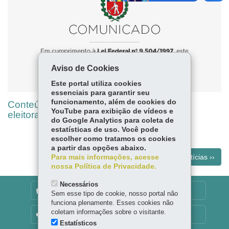
Aviso de Cookies
Este portal utiliza cookies
essenciais para garantir seu
funcionamento, além de cookies do
Conteúdo indisponível devido ao período
YouTube para exibição de vídeos e
eleitoral
do Google Analytics para coleta de
estatísticas de uso. Você pode
escolher como tratamos os cookies
a partir das opções abaixo.
Mais notícias ››
Para mais informações, acesse
nossa Política de Privacidade.
Necessários
DENUNCIE CORRUPÇÃO
Sem esse tipo de cookie, nosso portal não
funciona plenamente. Esses cookies não
coletam informações sobre o visitante.
OUVIDORIA
Estatísticos