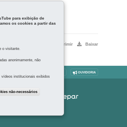
ouTube para exibição de
tamos os cookies a partir das
Voltar
Início
Imprimir
Baixar
o visitante.
tadas anonimamente, não
O SITE
DENUNCIE CORRUPÇÃO
OUVIDORIA
vídeos institucionais exibidos
okies não-necessários
draw consent