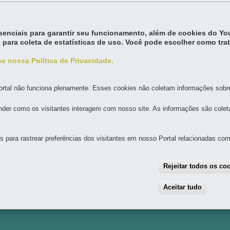
essenciais para garantir seu funcionamento, além de cookies do Y
 para coleta de estatísticas de uso. Você pode escolher como tra
e nossa Política de Privacidade.
rtal não funciona plenamente. Esses cookies não coletam informações sobre 
der como os visitantes interagem com nosso site. As informações são cole
MAPA D
para rastrear preferências dos visitantes em nosso Portal relacionadas com 
ESTORES BIPARTITE - ASSISTÊNCIA SOCIAL
Rejeitar todos os co
Aceitar tudo
With
pos, s/n - Centro Cívico
MAPA