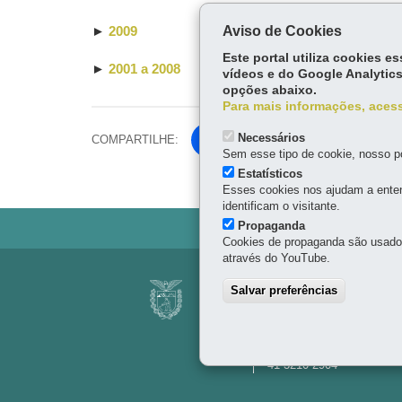
Aviso de Cookies
►
2009
Este portal utiliza cookies 
►
2001 a 2008
vídeos e do Google Analytics
opções abaixo.
Para mais informações, acess
Necessários
COMPARTILHE:
Fa
Sem esse tipo de cookie, nosso po
ce
Estatísticos
Tw
bo
Esses cookies nos ajudam a enten
itt
ok
identificam o visitante.
er
Propaganda
Cookies de propaganda são usados 
através do YouTube.
Navegação
COMISSÃO INTERG
Salvar preferências
principal
Palácio das Araucárias
Rua Jacy Loureiro de Cam
80530-915
-
Curitiba
-
PR
41 3210-2904