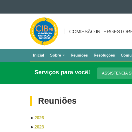
Ir para o conteúdo
COMISSÃO
Ir para a navegação
INTERGESTORES
Ir para a busca
COMISSÃO INTERGESTORE
BIPARTITE
Mapa do site
Inicial
Sobre
Reuniões
Resoluções
Comu
Navegação
principal
Serviços para você!
ASSISTÊNCIA 
Reuniões
►
2026
►
2023